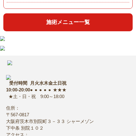
施術メニュー一覧
受付時間
月
火
水
木
金
土
日
祝
10:00-20:00
●
●
●
●
●
★
★
★
★土・日・祝 9:00～18:00
住所：
〒567-0817
大阪府茨木市別院町３－３３ シャーメゾン
下中条 別院１０２
アクセス：