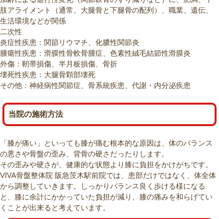
肢アライメント（通常、大腿骨と下腿骨の配列）、職業、遺伝、
生活環境などが関係
二次性
炎症性疾患：関節リウマチ、化膿性関節炎
腫瘍性疾患：滑膜性骨軟骨腫症、色素性絨毛結節性滑膜炎
外傷：靭帯損傷、半月板損傷、骨折
壊死性疾患：大腿骨顆部壊死
その他：神経病性関節症、骨系統疾患、代謝・内分泌疾患
当院の施術方法
「膝が痛い」といっても膝が痛む根本的な原因は、体のバランス
の悪さや骨盤の歪み、背骨の硬さだったりします。
その歪みや硬さが、健康的な状態より膝に負担をかけがちです。
VIVA骨盤整体院 阪急茨木駅前院では、患部だけではなく、体全体
から調整していきます。しっかりバランス良く歩ける様になる
と、膝に余計にかかっていた負担が減り、膝の痛みを和らげてい
くことが出来ると考えています。