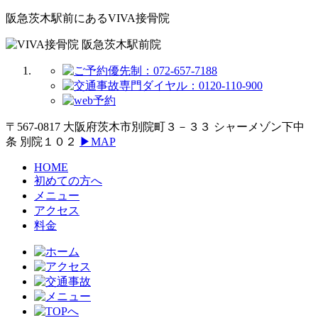
阪急茨木駅前にあるVIVA接骨院
〒567-0817 大阪府茨木市別院町３－３３ シャーメゾン下中
条 別院１０２
▶MAP
HOME
初めての方へ
メニュー
アクセス
料金