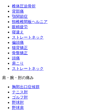
椎体圧迫骨折
背部痛
顎関節症
頸椎椎間板ヘルニア
眼精疲労
寝違え
ストレートネック
偏頭痛
猫背矯正
骨盤矯正
頭痛
肩こり
ストレートネック
肩・腕・肘の痛み
胸郭出口症候群
テニス肘
ゴルフ肘
野球肘
野球肩