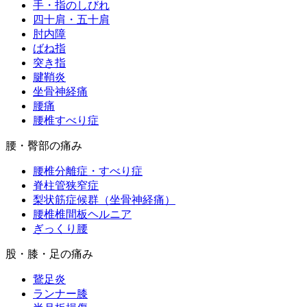
手・指のしびれ
四十肩・五十肩
肘内障
ばね指
突き指
腱鞘炎
坐骨神経痛
腰痛
腰椎すべり症
腰・臀部の痛み
腰椎分離症・すべり症
脊柱管狭窄症
梨状筋症候群（坐骨神経痛）
腰椎椎間板ヘルニア
ぎっくり腰
股・膝・足の痛み
鵞足炎
ランナー膝