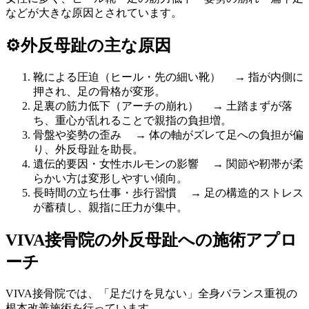
などが大きな原因とされています。
⚙️外反母趾の主な原因
靴による圧迫（ヒール・先の細い靴） → 指が内側に
押され、足の骨格が変形。
足裏の筋力低下（アーチの崩れ） → 土踏まずが落
ち、重心が乱れることで親指の負担増。
骨盤や姿勢の歪み → 体の軸がズレて足への負担が偏
り、外反母趾を助長。
遺伝的要因・女性ホルモンの影響 → 関節や靭帯が柔
らかい方は変形しやすい傾向。
長時間の立ち仕事・歩行習慣 → 足の構造的ストレス
が蓄積し、親指に圧力が集中。
VIVA接骨院の外反母趾への施術アプロ
ーチ
VIVA接骨院では、「足だけを見ない」全身バランス重視の
根本改善施術を行っています。