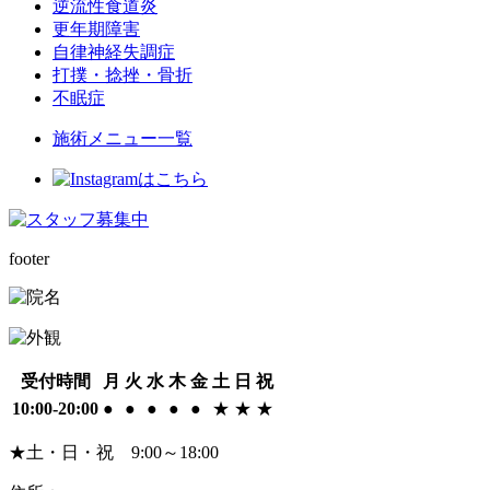
逆流性食道炎
更年期障害
自律神経失調症
打撲・捻挫・骨折
不眠症
施術メニュー一覧
footer
受付時間
月
火
水
木
金
土
日
祝
10:00-20:00
●
●
●
●
●
★
★
★
★土・日・祝 9:00～18:00