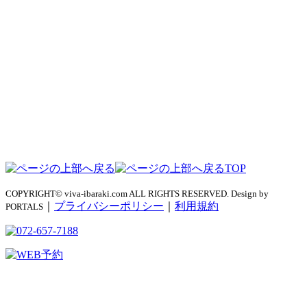
TOP
COPYRIGHT© viva-ibaraki.com ALL RIGHTS RESERVED. Design by
｜
プライバシーポリシー
｜
利用規約
PORTALS