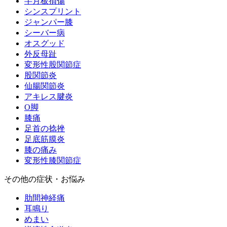
半月板損傷
シンスプリント
ジャンパー膝
シーバー病
オスグッド
外反母趾
変形性股関節症
股関節炎
仙腸関節炎
アキレス腱炎
O脚
膝痛
足首の捻挫
足底筋膜炎
膝の痛み
変形性膝関節症
その他の症状・お悩み
肋間神経痛
耳鳴り
めまい