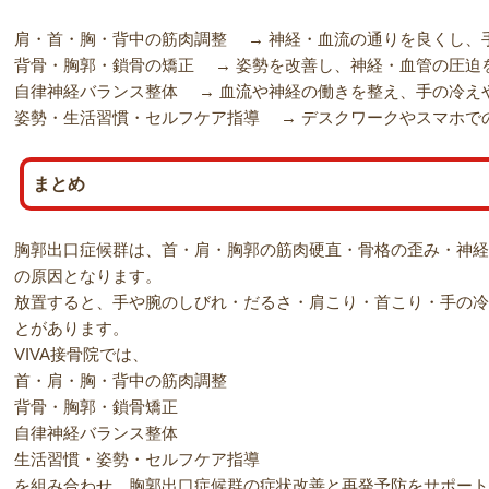
肩・首・胸・背中の筋肉調整 → 神経・血流の通りを良くし、
背骨・胸郭・鎖骨の矯正 → 姿勢を改善し、神経・血管の圧迫
自律神経バランス整体 → 血流や神経の働きを整え、手の冷え
姿勢・生活習慣・セルフケア指導 → デスクワークやスマホで
まとめ
胸郭出口症候群は、首・肩・胸郭の筋肉硬直・骨格の歪み・神経
の原因となります。
放置すると、手や腕のしびれ・だるさ・肩こり・首こり・手の冷
とがあります。
VIVA接骨院では、
首・肩・胸・背中の筋肉調整
背骨・胸郭・鎖骨矯正
自律神経バランス整体
生活習慣・姿勢・セルフケア指導
を組み合わせ、胸郭出口症候群の症状改善と再発予防をサポート