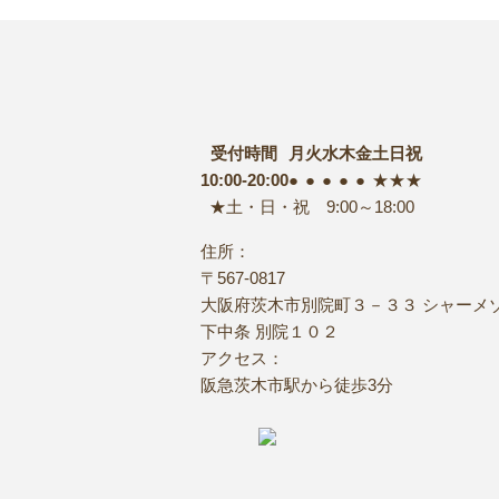
受付時間
月
火
水
木
金
土
日
祝
10:00-20:00
●
●
●
●
●
★
★
★
★土・日・祝 9:00～18:00
住所：
〒567-0817
大阪府茨木市別院町３－３３ シャーメ
下中条 別院１０２
アクセス：
阪急茨木市駅から徒歩3分