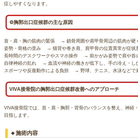
症しやすくなります。
⚙️胸郭出口症候群の主な原因
首・肩・胸の筋肉の緊張 → 鎖骨周囲や肩甲骨周辺の筋肉が硬
姿勢・骨格の歪み → 猫背や巻き肩、肩甲骨の位置異常が症状
長時間のデスクワークやスマホ操作 → 前かがみ姿勢で肩や首
自律神経の乱れ → 血流や神経の働きが低下し、手の冷え・し
スポーツや反復動作による負担 → 野球、テニス、水泳などで
VIVA接骨院の胸郭出口症候群改善へのアプローチ
VIVA接骨院では、首・肩・胸郭・背骨のバランスを整え、神経
目指します。
🔸施術内容