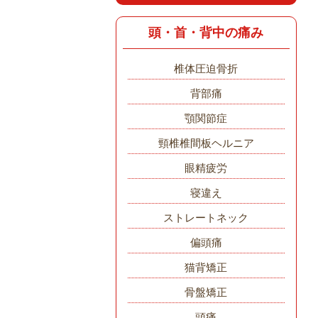
頭・首・背中の痛み
椎体圧迫骨折
背部痛
顎関節症
頸椎椎間板ヘルニア
眼精疲労
寝違え
ストレートネック
偏頭痛
猫背矯正
骨盤矯正
頭痛