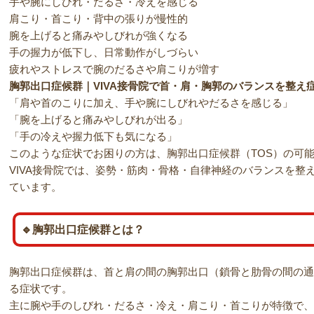
手や腕にしびれ・だるさ・冷えを感じる
肩こり・首こり・背中の張りが慢性的
腕を上げると痛みやしびれが強くなる
手の握力が低下し、日常動作がしづらい
疲れやストレスで腕のだるさや肩こりが増す
胸郭出口症候群｜VIVA接骨院で首・肩・胸郭のバランスを整え
「肩や首のこりに加え、手や腕にしびれやだるさを感じる」
「腕を上げると痛みやしびれが出る」
「手の冷えや握力低下も気になる」
このような症状でお困りの方は、胸郭出口症候群（TOS）の可
VIVA接骨院では、姿勢・筋肉・骨格・自律神経のバランスを整
ています。
🔹胸郭出口症候群とは？
胸郭出口症候群は、首と肩の間の胸郭出口（鎖骨と肋骨の間の通
る症状です。
主に腕や手のしびれ・だるさ・冷え・肩こり・首こりが特徴で、