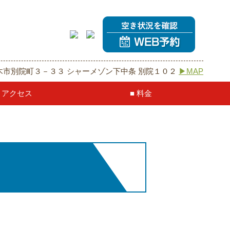
阪府茨木市別院町３－３３ シャーメゾン下中条 別院１０２
▶MAP
アクセス
料金