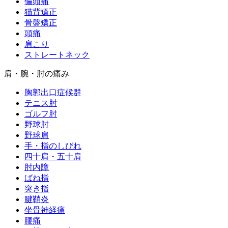
偏頭痛
猫背矯正
骨盤矯正
頭痛
肩こり
ストレートネック
肩・腕・肘の痛み
胸郭出口症候群
テニス肘
ゴルフ肘
野球肘
野球肩
手・指のしびれ
四十肩・五十肩
肘内障
ばね指
突き指
腱鞘炎
坐骨神経痛
腰痛