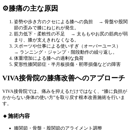
⚙️膝痛の主な原因
姿勢や歩き方のクセによる膝への負担 → 骨盤や股関
節の歪みで膝にねじれが発生。
筋力低下・柔軟性の不足 → 太ももやお尻の筋肉が弱
まり、膝が支えきれなくなる。
スポーツや仕事による使いすぎ（オーバーユース）
→ ランニング・ジャンプ・階段動作の繰り返し。
体重増加による膝への過剰な負荷
変形性膝関節症・半月板損傷・靭帯損傷などの障害
VIVA接骨院の膝痛改善へのアプローチ
VIVA接骨院では、痛みを抑えるだけではなく、“膝に負担が
かからない身体の使い方”を取り戻す根本改善施術を行いま
す。
🔸施術内容
膝関節・骨盤・股関節のアライメント調整