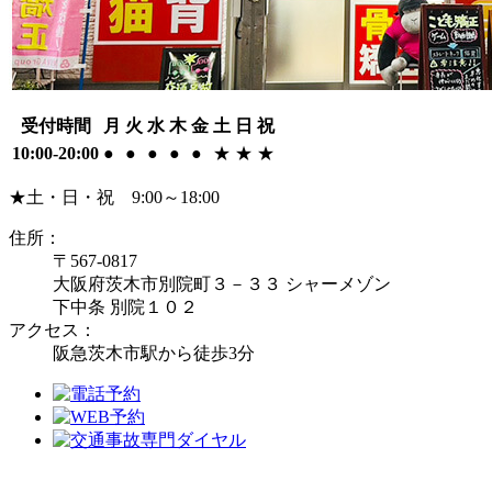
受付時間
月
火
水
木
金
土
日
祝
10:00-20:00
●
●
●
●
●
★
★
★
★土・日・祝 9:00～18:00
住所：
〒567-0817
大阪府茨木市別院町３－３３ シャーメゾン
下中条 別院１０２
アクセス：
阪急茨木市駅から徒歩3分