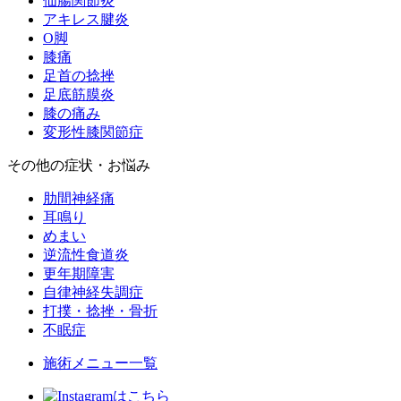
仙腸関節炎
アキレス腱炎
O脚
膝痛
足首の捻挫
足底筋膜炎
膝の痛み
変形性膝関節症
その他の症状・お悩み
肋間神経痛
耳鳴り
めまい
逆流性食道炎
更年期障害
自律神経失調症
打撲・捻挫・骨折
不眠症
施術メニュー一覧