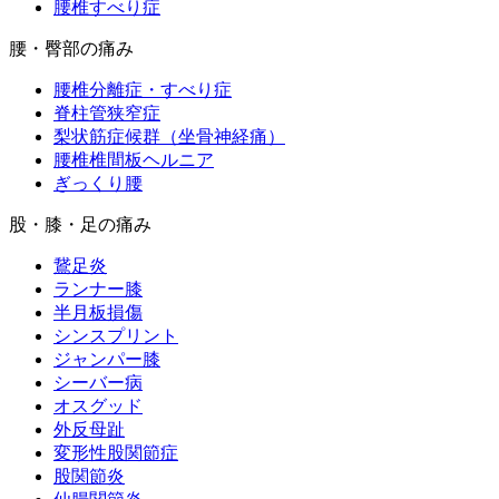
腰椎すべり症
腰・臀部の痛み
腰椎分離症・すべり症
脊柱管狭窄症
梨状筋症候群（坐骨神経痛）
腰椎椎間板ヘルニア
ぎっくり腰
股・膝・足の痛み
鵞足炎
ランナー膝
半月板損傷
シンスプリント
ジャンパー膝
シーバー病
オスグッド
外反母趾
変形性股関節症
股関節炎