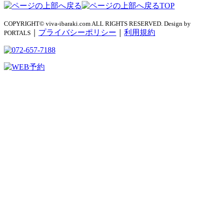
TOP
COPYRIGHT© viva-ibaraki.com ALL RIGHTS RESERVED. Design by
｜
プライバシーポリシー
｜
利用規約
PORTALS