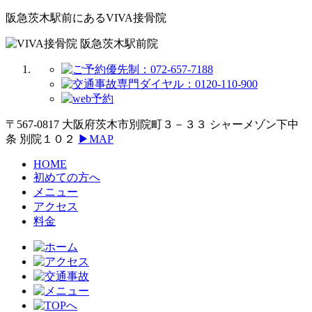
阪急茨木駅前にあるVIVA接骨院
〒567-0817 大阪府茨木市別院町３－３３ シャーメゾン下中
条 別院１０２
▶MAP
HOME
初めての方へ
メニュー
アクセス
料金