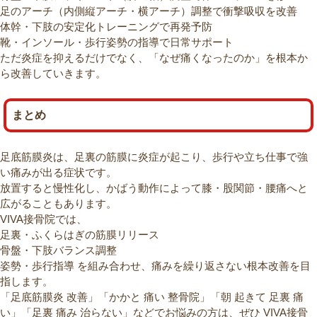
足のアーチ（内側縦アーチ・横アーチ）調整で衝撃吸収を改善
体幹・下肢の安定化トレーニングで再発予防
靴・インソール・歩行姿勢の指導で日常サポート
ただ炎症を抑えるだけでなく、「なぜ痛くなったのか」を根本か
ら改善していきます。
まとめ
足底筋膜炎は、足裏の筋膜に炎症が起こり、歩行や立ち仕事で強
い痛みが出る症状です。
放置すると慢性化し、かばう動作によって膝・股関節・腰痛へと
広がることもあります。
VIVA接骨院では、
足裏・ふくらはぎの筋膜リリース
骨盤・下肢バランス調整
姿勢・歩行指導 を組み合わせ、痛みを繰り返さない根本改善を目
指します。
「足底筋膜炎 改善」「かかと 痛い 整骨院」「朝 起きて 足裏 痛
い」「足裏 痛み 治らない」などでお悩みの方は、ぜひ VIVA接骨