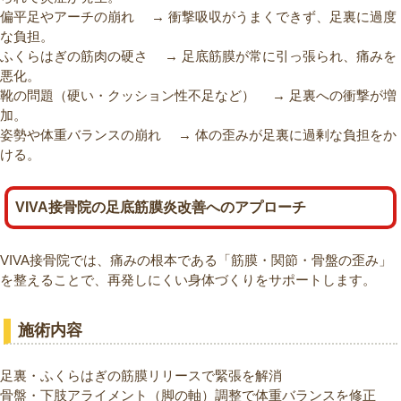
偏平足やアーチの崩れ → 衝撃吸収がうまくできず、足裏に過度
な負担。
ふくらはぎの筋肉の硬さ → 足底筋膜が常に引っ張られ、痛みを
悪化。
靴の問題（硬い・クッション性不足など） → 足裏への衝撃が増
加。
姿勢や体重バランスの崩れ → 体の歪みが足裏に過剰な負担をか
ける。
VIVA接骨院の足底筋膜炎改善へのアプローチ
VIVA接骨院では、痛みの根本である「筋膜・関節・骨盤の歪み」
を整えることで、再発しにくい身体づくりをサポートします。
施術内容
足裏・ふくらはぎの筋膜リリースで緊張を解消
骨盤・下肢アライメント（脚の軸）調整で体重バランスを修正