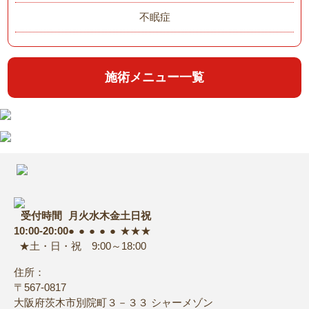
不眠症
施術メニュー一覧
受付時間
月
火
水
木
金
土
日
祝
10:00-20:00
●
●
●
●
●
★
★
★
★土・日・祝 9:00～18:00
住所：
〒567-0817
大阪府茨木市別院町３－３３ シャーメゾン